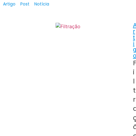
Artigo
Post
Notícia
r
t
i
i
l
t
r