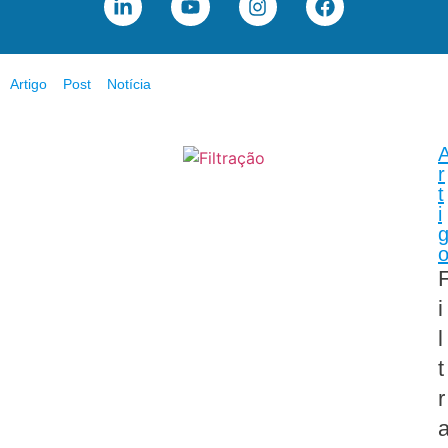
Artigo
Post
Notícia
r
t
i
i
l
t
r