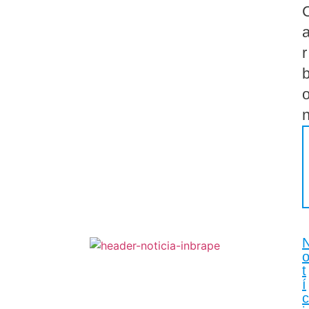
r
t
í
c